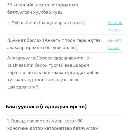
30 хоногийн дотор нотариатаар
батлуулсан хуулбар хувь
3. Албан бичиг(эх хувиар авч ирэх)
Загвар
татах
4. Анкет бөглөх (Анкетыг тоон гарын үсгээ
Анкет
авахаар ирэхдээ бөглөж болно)
татах
Анхааруулга: Хэрвээ egazar.gov.mn , e-
business.mn болон тусгай зөвшөөрөл
зэрэгт ашиглах бол заавал удирдах албан
тушаалтанд тоон гарын үсэг авах
шаардлагатай
Байгууллага (гадаадын иргэн)
1. Гадаад паспорт эх хувь, эсвэл 30
хоногийн дотор наториатаар батлуулсан