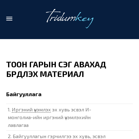
ТООН ГАРЫН ҮСЭГ АВАХАД
БҮРДҮҮЛЭХ МАТЕРИАЛ
Байгууллага
1.
Иргэний үнэмлэх
эх хувь эсвэл И-
монголиа-ийн иргэний үнэмлэхийн
лавлагаа
2.
Байгууллагын гэрчилгээ
эх хувь, эсвэл