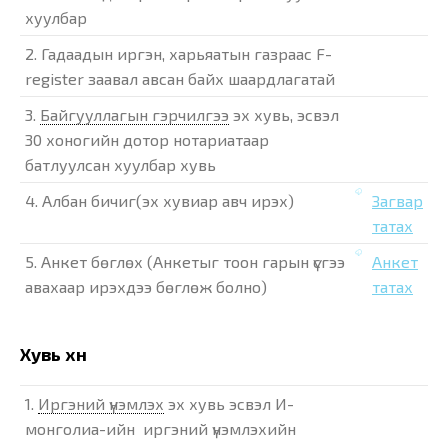
хуулбар
2. Гадаадын иргэн, харьяатын газраас F-
register заавал авсан байх шаардлагатай
3.
Байгууллагын гэрчилгээ
эх хувь, эсвэл
30 хоногийн дотор нотариатаар
батлуулсан хуулбар хувь
4. Албан бичиг(эх хувиар авч ирэх)
Загвар
татах
5. Анкет бөглөх (Анкетыг тоон гарын үсгээ
Анкет
авахаар ирэхдээ бөглөж болно)
татах
Хувь хүн
1.
Иргэний үнэмлэх
эх хувь эсвэл И-
монголиа-ийн иргэний үнэмлэхийн