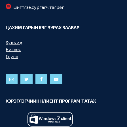
шигтгээ.сургагч.төгрөг
ЦАХИМ ГАРЫН ҮСЭГ ЗУРАХ ЗААВАР
Хувь хүн
Бизнес
Групп
ХЭРЭГЛЭГЧИЙН КЛИЕНТ ПРОГРАМ ТАТАХ