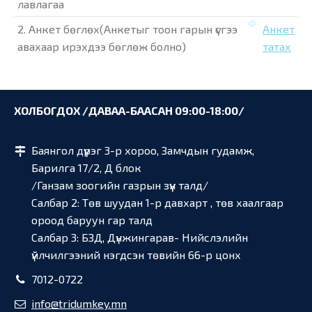
лавлагаа
2. Анкет бөглөх(Анкетыг тоон гарын үсгээ
Анкет
авахаар ирэхдээ бөглөж болно)
татах
ХОЛБОГДОХ /ДАВАА-БААСАН 09:00-18:00/
Баянгол дүүрэг 3-р хороо, Замчдын гудамж,
Барилга 17/2, Д блок
/Ганзам зоогийн газрын зүүн талд/
Салбар 2: Төв шуудан 1-р давхарт , төв хаалгаар
ороод баруун гар талд
Салбар 3: БЗД, Дүнжингарав- Нийслэлийн
үйлчилгээний нэгдсэн төвийн 66-р цонх
7012-0722
info@tridumkey.mn