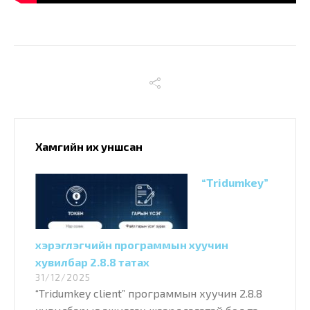
Хамгийн их уншсан
“Tridumkey”
хэрэглэгчийн программын хуучин
хувилбар 2.8.8 татах
31/12/2025
“Tridumkey client” программын хуучин 2.8.8