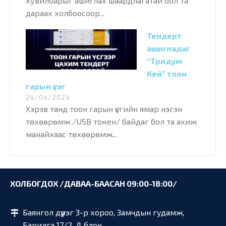
хувилбарыг ашиглах шаардлагатай бол та
дараах холбоосоор...
Тендерт
ашигладаг
“Тридум
Кей” тоон
гарын үсэг
24/04/2024
Хэрэв танд тоон гарын үсгийн ямар нэгэн
төхөөрөмж /USB токен/ байдаг бол та ахиж
манайхаас төхөөрөмж...
ХОЛБОГДОХ /ДАВАА-БААСАН 09:00-18:00/
Баянгол дүүрэг 3-р хороо, Замчдын гудамж,
Барилга 17/2, Д блок