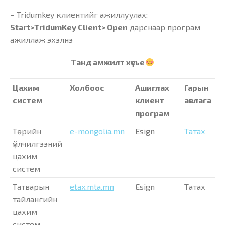
– Tridumkey клиентийг ажиллуулах:
Start>TridumKey Client> Open
дарснаар програм
ажиллаж эхэлнэ
Танд амжилт хүсье
Цахим
Холб
оос
Ашиглах
Гарын
систем
клиент
авлага
програм
Төрийн
e-mongolia.mn
Esign
Татах
үйлчилгээний
цахим
систем
Татварын
etax.mta.mn
Esign
Татах
тайлангийн
цахим
систем