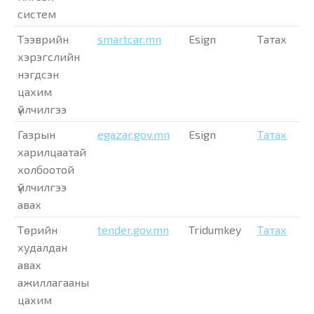
систем
Тээврийн
smartcar.mn
Esign
Татах
хэрэгслийн
нэгдсэн
цахим
үйлчилгээ
Газрын
egazar.gov.mn
Esign
Татах
харилцаатай
холбоотой
үйлчилгээ
авах
Төрийн
tender.gov.mn
Tridumkey
Татах
худалдан
авах
ажиллагааны
цахим