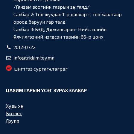
/Ганзам зоогийн газрын зүүн талд/
Салбар 2: Төв шуудан 1-р давхарт , төв хаалгаар
ороод баруун гар талд
Салбар 3: БЗД, Дүнжингарав- Нийслэлийн
үйлчилгээний нэгдсэн төвийн 66-р цонх
7012-0722
info@tridumkey.mn
шигтгээ.сургагч.төгрөг
ЦАХИМ ГАРЫН ҮСЭГ ЗУРАХ ЗААВАР
Хувь хүн
Бизнес
Групп