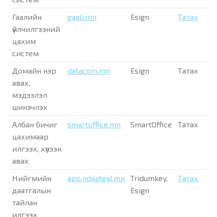
Гаалийн
gaali.mn
Esign
Татах
үйлчилгээний
цахим
систем
Домайн нэр
datacom.mn
Esign
Татах
авах,
мэдээлэл
шинэчлэх
Албан бичиг
smartoffice.mn
SmartOffice
Татах
цахимаар
илгээх, хүлээн
авах
Нийгмийн
app.ndaatgal.mn
Tridumkey,
Татах
даатгалын
Esign
тайлан
илгээх