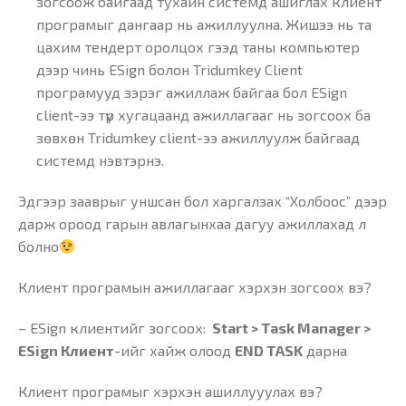
зогсоож байгаад тухайн системд ашиглах клиент
програмыг дангаар нь ажиллуулна. Жишээ нь та
цахим тендерт оролцох гээд таны компьютер
дээр чинь ESign болон Tridumkey Client
програмууд зэрэг ажиллаж байгаа бол ESign
client-ээ түр хугацаанд ажиллагааг нь зогсоох ба
зөвхөн Tridumkey client-ээ ажиллуулж байгаад
системд нэвтэрнэ.
Эдгээр зааврыг уншсан бол харгалзах “Холбоос” дээр
дарж ороод гарын авлагынхаа дагуу ажиллахад л
болно
Клиент програмын ажиллагааг хэрхэн зогсоох вэ?
– ESign клиентийг зогсоох:
Start > Task Manager >
ESign Клиент
-ийг хайж олоод
END TASK
дарна
Клиент програмыг хэрхэн ашиллууулах вэ?