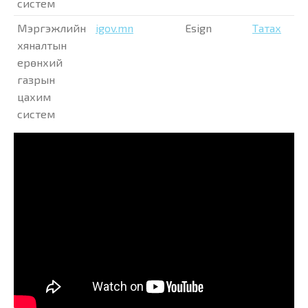
систем
Мэргэжлийн
igov.mn
Esign
Татах
хяналтын
ерөнхий
газрын
цахим
систем