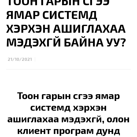
ТООН ГАРЫН ҮСГЭЭ
ЯМАР СИСТЕМД
ХЭРХЭН АШИГЛАХАА
МЭДЭХГҮЙ БАЙНА УУ?
21/10/2021
Тоон гарын үсгээ ямар
системд хэрхэн
ашиглахаа мэдэхгүй, олон
клиент програм дунд