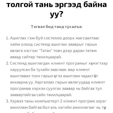
толгой тань эргээд байна
уу?
Тэгвэл бид танд тусалъя.
Ашиглах гэж буй системээ доорх жагсаалтаас
хайж олоод системд ашиглах зааврыг гарын
авлага хэсгээс “Татах” товч дээр даран татаж
аваад сайтар танилцаарай.
Системд ашиглагдах клиент програмыг хүснэгтээр
харуулсан ба тухайн зааснаас өөр клиент
ашиглавал тоон гарын үсгээ ашиглаж чадахгүйг
анхаарна уу. Харгалзах гарын авлагуудад клиент
програмаа хэрхэн суулгах заавар нь байгаа тул
заавартайгаа сайн танилцаарай.
Хэрвээ таны компьютерт 2 клиент програм зэрэг
ажиллаж байгаа бол аль нэгийн ажиллагааг нь түр