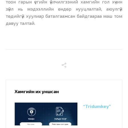
тоон гарын үсгийн үйлчилгээний хамгийн гол хүчин
зүйл нь мэдээллийн өндөр нууцлалтай, аюулгүй
төдийгүй хуулиар баталгаажсан байдгаараа маш том
давуу талтай.
Хамгийн их уншсан
“Tridumkey”