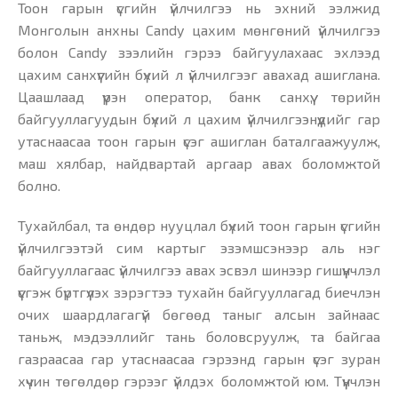
Тоон гарын үсгийн үйлчилгээ нь эхний ээлжид
Монголын анхны Candy цахим мөнгөний үйлчилгээ
болон Candy зээлийн гэрээ байгуулахаас эхлээд
цахим санхүүгийн бүхий л үйлчилгээг авахад ашиглана.
Цаашлаад үүрэн оператор, банк санхүү, төрийн
байгууллагуудын бүхий л цахим үйлчилгээнүүдийг гар
утаснаасаа тоон гарын үсэг ашиглан баталгаажуулж,
маш хялбар, найдвартай аргаар авах боломжтой
болно.
Тухайлбал, та өндөр нууцлал бүхий тоон гарын үсгийн
үйлчилгээтэй сим картыг эзэмшсэнээр аль нэг
байгууллагаас үйлчилгээ авах эсвэл шинээр гишүүнчлэл
үүсгэж бүртгүүлэх зэрэгтээ тухайн байгууллагад биечлэн
очих шаардлагагүй бөгөөд таныг алсын зайнаас
таньж, мэдээллийг тань боловсруулж, та байгаа
газраасаа гар утаснаасаа гэрээнд гарын үсэг зуран
хүчин төгөлдөр гэрээг үйлдэх боломжтой юм. Түүнчлэн