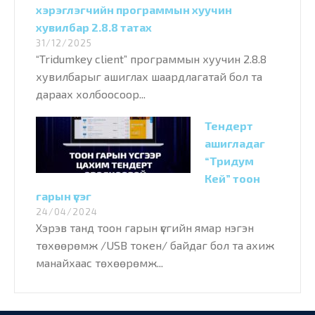
хэрэглэгчийн программын хуучин
хувилбар 2.8.8 татах
31/12/2025
“Tridumkey client” программын хуучин 2.8.8
хувилбарыг ашиглах шаардлагатай бол та
дараах холбоосоор...
Тендерт
ашигладаг
“Тридум
Кей” тоон
гарын үсэг
24/04/2024
Хэрэв танд тоон гарын үсгийн ямар нэгэн
төхөөрөмж /USB токен/ байдаг бол та ахиж
манайхаас төхөөрөмж...