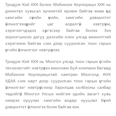
Тридум Кэй ХХК болон Мобиком Корпораци ХХК нь
дижитал хувьсал эрчимтэй өрнөж байгаа өнөө үед
хамгийн сүүлийн үеийн, хамгийн дэвшилтэт
үйлчилгээнүүдийг цаг алдалгүй нэвтрүүлж,
хэрэглэгчдэдээ хүргэсээр байгаа билээ. Энэ
зорилгынхоо дагуу дэлхийн олон улсад амжилттай
хэрэгжиж байгаа сим дээр суурилсан тоон гарын
үсгийн үйлчилгээг нэвтрүүллээ.
Тридум Кэй ХХК нь Монгол улсад тоон гарын үсгийн
технологийг нэвтрүүлэн ажиллаж буй компани бөгөөд
Мобиком Корпорацитай хамтран Монголд АНХ
УДАА сим карт дээр суурилсан тоон гарын үсгийн
үйлчилгээг нэвтрүүлснээр Харилцаа холбооны салбар
төдийгүй Монгол Улсын нийгэм эдийн засагт хувь
нэмрээ оруулах хамгийн өндөр нууцлал бүхий
дэвшилтэт үйлчилгээ болж байгаа юм.