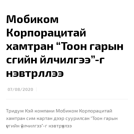
Мобиком
Корпорацитай
хамтран “Тоон гарын
үсгийн үйлчилгээ”-г
нэвтрүүллээ
07/08/2020
Тридум Кэй компани Мобиком Корпорацитай
хамтран сим картан дээр суурилсан “Тоон гарын
үсгийн үйлчилгээ”-г нэвтрүүллээ