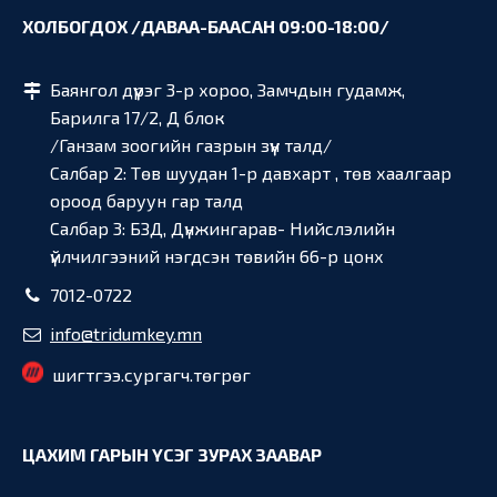
ХОЛБОГДОХ /ДАВАА-БААСАН 09:00-18:00/
Баянгол дүүрэг 3-р хороо, Замчдын гудамж,
Барилга 17/2, Д блок
/Ганзам зоогийн газрын зүүн талд/
Салбар 2: Төв шуудан 1-р давхарт , төв хаалгаар
ороод баруун гар талд
Салбар 3: БЗД, Дүнжингарав- Нийслэлийн
үйлчилгээний нэгдсэн төвийн 66-р цонх
7012-0722
info@tridumkey.mn
шигтгээ.сургагч.төгрөг
ЦАХИМ ГАРЫН ҮСЭГ ЗУРАХ ЗААВАР